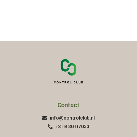
jouw sportmaatje. In deze les combineert de
trainer het beste van twee werelden: de
persoonlijke aandacht die je kent van personal
training met de energie en gezelligheid van een
groep. Doordat de groep kleiner is dan onze
andere groepslessen, is er nog meer ruimte om
oefeningen aan te passen aan jouw niveau,
doelen en fysieke aandachtspunten. Zo haal je
het meeste uit elke training, op jouw manier.
Small Group Training is perfect voor wie liever
niet in een grote groepsles staat, maar wel
graag gemotiveerd wordt door anderen.
Contact
info@controlclub.nl
+31 6 30117053