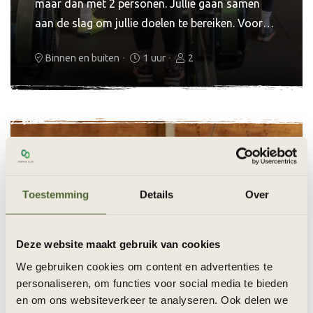
maar dan met 2 personen. Jullie gaan samen
aan de slag om jullie doelen te bereiken. Voor
het starten van duo training houden we graag
Binnen en buiten
1 uur
2
een uitgebreid intakegesprek. Op basis daarvan
kunnen we de lessen aanpassen aan jullie
behoeften, doelen en fysieke condities. Onze
begeleiding gaat verder dan alleen bewegen. We
kijken ook naar voeding, slaappatronen en
stressfactoren. Met behulp van coaching
kunnen jullie leren het verschil te maken. We
Toestemming
Details
Over
geloven dat sport een middel is om energie,
balans en zelfvertrouwen te vinden. Mental
coaching is hierbij niet weg te denken. Zowel
Deze website maakt gebruik van cookies
fysieke als mentale gezondheid draagt bij aan
We gebruiken cookies om content en advertenties te
betere prestaties in het dagelijkse leven.
personaliseren, om functies voor social media te bieden
Personal training is ook
individueel
en als
small
en om ons websiteverkeer te analyseren. Ook delen we