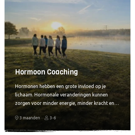
Hormoon Coaching
Hormonen hebben een grote invloed op je
lichaam. Hormonale veranderingen kunnen
zorgen voor minder energie, minder kracht en
trager herstel. Met het 3 maanden traject
3 maanden
3-6
‘
Hormonen & Kracht’
helpen we vrouwen om
weer grip te krijgen op hun lichaam. Met