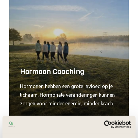
Hormoon Coaching
Hormonen hebben een grote invloed op je
lichaam. Hormonale veranderingen kunnen
zorgen voor minder energie, minder kracht
en trager herstel. Met het 3 maanden traject
3 maanden
3-6
‘
Hormonen & Kracht’
helpen we vrouwen om
weer grip te krijgen op hun lichaam. Met
doelgerichte krachttraining, deskundig