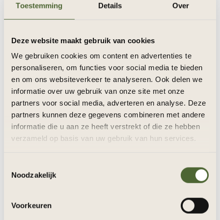
Toestemming
Details
Over
voedingsadvies en persoonlijke begeleiding
bouw je aan hormonale balans, energie en
Deze website maakt gebruik van cookies
zelfvertrouwen.
We gebruiken cookies om content en advertenties te
personaliseren, om functies voor social media te bieden
en om ons websiteverkeer te analyseren. Ook delen we
informatie over uw gebruik van onze site met onze
partners voor social media, adverteren en analyse. Deze
partners kunnen deze gegevens combineren met andere
informatie die u aan ze heeft verstrekt of die ze hebben
verzameld op basis van uw gebruik van hun services.
Duo training
T
Noodzakelijk
o
Duo training is een vorm van personal
e
training, maar dan met 2 personen. Jullie
s
Voorkeuren
t
gaan samen aan de slag om jullie doelen te